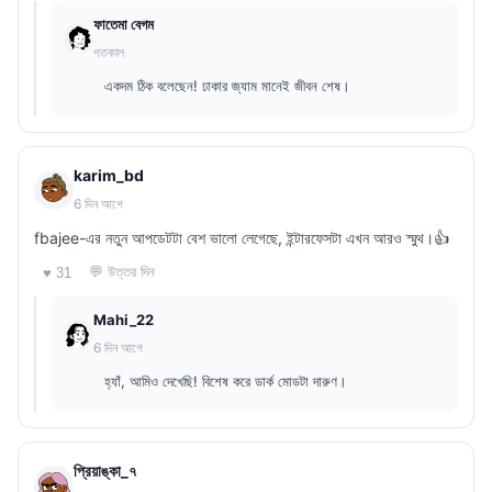
ফাতেমা বেগম
গতকাল
একদম ঠিক বলেছেন! ঢাকার জ্যাম মানেই জীবন শেষ।
karim_bd
6 দিন আগে
fbajee-এর নতুন আপডেটটা বেশ ভালো লেগেছে, ইন্টারফেসটা এখন আরও স্মুথ।👍
💬 উত্তর দিন
♥ 31
Mahi_22
6 দিন আগে
হ্যাঁ, আমিও দেখেছি! বিশেষ করে ডার্ক মোডটা দারুণ।
প্রিয়াঙ্কা_৭