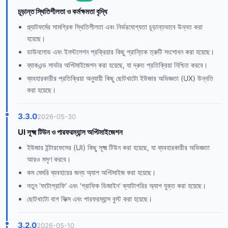
চূড়ান্ত স্থিতিশীলতা ও কর্মক্ষমতা বৃদ্ধি
প্ল্যাটফর্মের সামগ্রিক স্থিতিশীলতা এবং নির্ভরযোগ্যতা চূড়ান্তভাবে উন্নত করা
হয়েছে।
ডাউনলোড এবং ইনস্টলেশন প্রক্রিয়ার কিছু প্রান্তিক ত্রুটি সংশোধন করা হয়েছে।
ব্যাকএন্ড সার্ভার অপ্টিমাইজেশন করা হয়েছে, যা দ্রুত প্রতিক্রিয়া নিশ্চিত করবে।
ব্যবহারকারীর প্রতিক্রিয়া অনুযায়ী কিছু ছোটখাটো ইউজার অভিজ্ঞতা (UX) উন্নতি
করা হয়েছে।
3.3.0
2026-05-30
UI সূক্ষ্ম টিউন ও পারফরম্যান্স অপ্টিমাইজেশন
ইউজার ইন্টারফেসের (UI) কিছু সূক্ষ্ম টিউন করা হয়েছে, যা ব্যবহারকারীর অভিজ্ঞতা
আরও মসৃণ করবে।
কম মেমরি ব্যবহারের জন্য অ্যাপ অপ্টিমাইজ করা হয়েছে।
নতুন 'ফটোগ্রাফি' এবং 'গ্রাফিক ডিজাইন' ক্যাটাগরির অ্যাপ যুক্ত করা হয়েছে।
ছোটখাটো বাগ ফিক্স এবং পারফরম্যান্স বুস্ট করা হয়েছে।
3.2.0
2026-05-10