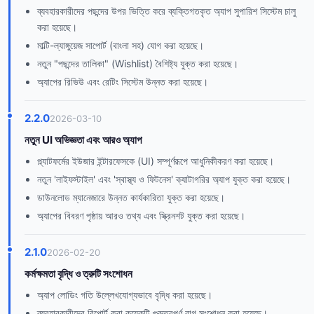
ব্যবহারকারীদের পছন্দের উপর ভিত্তি করে ব্যক্তিগতকৃত অ্যাপ সুপারিশ সিস্টেম চালু
করা হয়েছে।
মাল্টি-ল্যাঙ্গুয়েজ সাপোর্ট (বাংলা সহ) যোগ করা হয়েছে।
নতুন "পছন্দের তালিকা" (Wishlist) বৈশিষ্ট্য যুক্ত করা হয়েছে।
অ্যাপের রিভিউ এবং রেটিং সিস্টেম উন্নত করা হয়েছে।
2.2.0
2026-03-10
নতুন UI অভিজ্ঞতা এবং আরও অ্যাপ
প্ল্যাটফর্মের ইউজার ইন্টারফেসকে (UI) সম্পূর্ণরূপে আধুনিকীকরণ করা হয়েছে।
নতুন 'লাইফস্টাইল' এবং 'স্বাস্থ্য ও ফিটনেস' ক্যাটাগরির অ্যাপ যুক্ত করা হয়েছে।
ডাউনলোড ম্যানেজারে উন্নত কার্যকারিতা যুক্ত করা হয়েছে।
অ্যাপের বিবরণ পৃষ্ঠায় আরও তথ্য এবং স্ক্রিনশট যুক্ত করা হয়েছে।
2.1.0
2026-02-20
কর্মক্ষমতা বৃদ্ধি ও ত্রুটি সংশোধন
অ্যাপ লোডিং গতি উল্লেখযোগ্যভাবে বৃদ্ধি করা হয়েছে।
ব্যবহারকারীদের রিপোর্ট করা কয়েকটি গুরুত্বপূর্ণ বাগ সংশোধন করা হয়েছে।