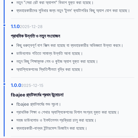
নতুন "সেরা রেট করা অ্যাপস" বিভাগ যুক্ত করা হয়েছে।
ব্যবহারকারীদের সুবিধার জন্য নতুন 'টুলস' ক্যাটাগরির কিছু অ্যাপ যোগ করা হয়েছে।
1.1.0
2025-12-28
প্রাথমিক উন্নতি ও নতুন সংযোজন
কিছু গুরুত্বপূর্ণ বাগ ফিক্স করা হয়েছে যা ব্যবহারকারীর অভিজ্ঞতা উন্নত করবে।
ডাউনলোড গতিতে সামান্য উন্নতি আনা হয়েছে।
নতুন কিছু শিক্ষামূলক গেম ও কুইজ অ্যাপ যুক্ত করা হয়েছে।
অ্যাপ্লিকেশনের স্থিতিশীলতা বৃদ্ধি করা হয়েছে।
1.0.0
2025-12-15
fbajee প্ল্যাটফর্মের প্রথম উন্মোচন!
fbajee প্ল্যাটফর্মের শুভ সূচনা।
প্রাথমিক শিক্ষা ও শেখার অ্যাপ্লিকেশনের বিশাল সংগ্রহ যুক্ত করা হয়েছে।
সহজ ডাউনলোড ও ইনস্টলেশন প্রক্রিয়া চালু করা হয়েছে।
ব্যবহারকারী-বান্ধব ইন্টারফেস ডিজাইন করা হয়েছে।