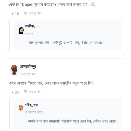
কেউ কি fbajee ব্যবহার করেছেন? কেমন লাগে জানতে চাই। 🤔
💬 উত্তর দিন
♥ 15
তনভীর২০০০
গতকাল
আমি ব্যবহার করি। মোটামুটি ভালোই, কিছু ফিচার বেশ কাজের।
মোস্তাফিজুর
3 সপ্তাহ আগে
বাইক চালানো শিখতে চাই, কোন ভালো ড্রাইভিং স্কুল আছে কি?
💬 উত্তর দিন
♥ 24
বাইক_বাজ
3 সপ্তাহ আগে
আপনি গুগল করে কাছাকাছি ড্রাইভিং স্কুল দেখে নিন, রেটিংও দেখে নেবেন।