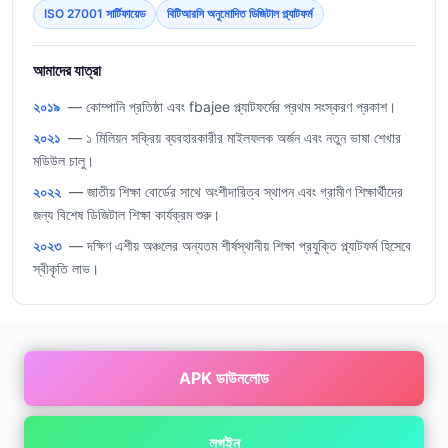
ISO 27001 সার্টিফায়েড
বিটিআরসি অনুমোদিত ডিজিটাল প্ল্যাটফর্ম
আমাদের যাত্রা
২০১৯
— কোম্পানি প্রতিষ্ঠা এবং fbajee প্ল্যাটফর্মের প্রথম সংস্করণ প্রকাশ।
২০২১
— ১ মিলিয়ন সক্রিয় ব্যবহারকারীর মাইলফলক অর্জন এবং নতুন ভাষা শেখার
মডিউল চালু।
২০২২
— জাতীয় শিক্ষা বোর্ডের সাথে অংশীদারিত্ব স্থাপন এবং গ্রামীণ শিক্ষার্থীদের
জন্য বিশেষ ডিজিটাল শিক্ষা কার্যক্রম শুরু।
২০২৩
— দক্ষিণ এশীয় অঞ্চলের অন্যতম শীর্ষস্থানীয় শিক্ষা প্রযুক্তি প্ল্যাটফর্ম হিসেবে
স্বীকৃতি লাভ।
APK ডাউনলোড
লগইন