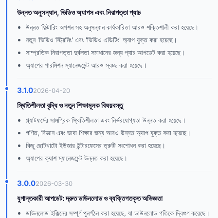
উন্নত অনুসন্ধান, ভিডিও অ্যাপস এবং নিরাপত্তা প্যাচ
উন্নত ফিল্টারিং অপশন সহ অনুসন্ধান কার্যকারিতা আরও শক্তিশালী করা হয়েছে।
নতুন 'ভিডিও স্ট্রিমিং' এবং 'ভিডিও এডিটিং' অ্যাপ যুক্ত করা হয়েছে।
সাম্প্রতিক নিরাপত্তা দুর্বলতা সমাধানের জন্য প্যাচ আপডেট করা হয়েছে।
অ্যাপের পারমিশন ম্যানেজমেন্ট আরও স্বচ্ছ করা হয়েছে।
3.1.0
2026-04-20
স্থিতিশীলতা বৃদ্ধি ও নতুন শিক্ষামূলক বিষয়বস্তু
প্ল্যাটফর্মের সামগ্রিক স্থিতিশীলতা এবং নির্ভরযোগ্যতা উন্নত করা হয়েছে।
গণিত, বিজ্ঞান এবং ভাষা শিক্ষার জন্য আরও উন্নত অ্যাপ যুক্ত করা হয়েছে।
কিছু ছোটখাটো ইউজার ইন্টারফেসের ত্রুটি সংশোধন করা হয়েছে।
অ্যাপের ক্যাশ ম্যানেজমেন্ট উন্নত করা হয়েছে।
3.0.0
2026-03-30
যুগান্তকারী আপডেট: দ্রুত ডাউনলোড ও ব্যক্তিগতকৃত অভিজ্ঞতা
ডাউনলোড ইঞ্জিনের সম্পূর্ণ পুনর্গঠন করা হয়েছে, যা ডাউনলোড গতিকে দ্বিগুণ করেছে।