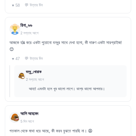
💬 উত্তর দিন
♥ 58
রিনা_৬৬
2 সপ্তাহ আগে
আজকে হঠাত্‍ করে একটা পুরোনো বন্ধুর সাথে দেখা হলো, কী দারুণ একটা সারপ্রাইজ!
😊
💬 উত্তর দিন
♥ 47
বন্ধু_খোরাক
2 সপ্তাহ আগে
আহা! এমনটা হলে খুব ভালো লাগে। ভাগ্য ভালো আপনার।
আলি আহমেদ
5 দিন আগে
গতকাল থেকে মাথা ধরে আছে, কী করব বুঝতে পারছি না। 😩