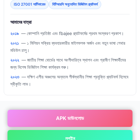
ISO 27001 সার্টিফায়েড
বিটিআরসি অনুমোদিত ডিজিটাল প্ল্যাটফর্ম
আমাদের যাত্রা
২০১৯
— কোম্পানি প্রতিষ্ঠা এবং fbajee প্ল্যাটফর্মের প্রথম সংস্করণ প্রকাশ।
২০২১
— ১ মিলিয়ন সক্রিয় ব্যবহারকারীর মাইলফলক অর্জন এবং নতুন ভাষা শেখার
মডিউল চালু।
২০২২
— জাতীয় শিক্ষা বোর্ডের সাথে অংশীদারিত্ব স্থাপন এবং গ্রামীণ শিক্ষার্থীদের
জন্য বিশেষ ডিজিটাল শিক্ষা কার্যক্রম শুরু।
২০২৩
— দক্ষিণ এশীয় অঞ্চলের অন্যতম শীর্ষস্থানীয় শিক্ষা প্রযুক্তি প্ল্যাটফর্ম হিসেবে
স্বীকৃতি লাভ।
APK ডাউনলোড
লগইন