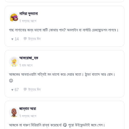
নাদিয়া সুলতানা
1 সপ্তাহ আগে
গাছ লাগানোর জন্য ভালো মাটি কোথায় পাব? অনলাইন বা নার্সারি রেকমেন্ডেশন লাগবে।
💬 উত্তর দিন
♥ 14
আফরোজা_হক
1 মাস আগে
আজকের আবহাওয়াটা সত্যিই মন ভালো করে দেয়ার মতো। ঠান্ডা বাতাস আর রোদ।
😌
💬 উত্তর দিন
♥ 67
জান্নাত আরা
1 সপ্তাহ আগে
আজকে মা দারুণ বিরিয়ানি রান্না করেছেন! 😋 পুরো উইকেন্ডটাই জমে গেল।