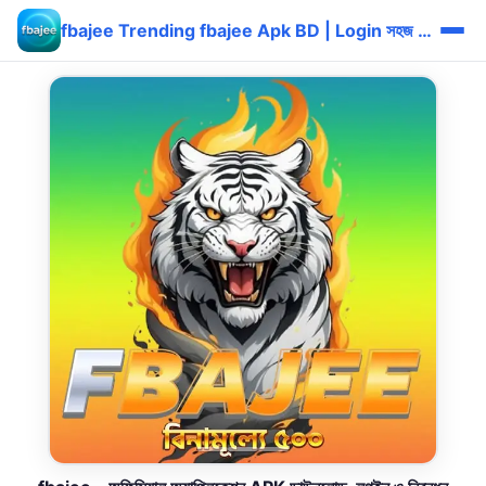
fbajee Trending fbajee Apk BD | Login সহজ Bonus 🔥