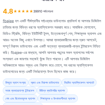
4.8
★
★
★
★
★
39910 পর্যালোচনা
fbajee
হল একটি শীর্ষস্থানীয় সফ্টওয়্যার ডাউনলোড প্ল্যাটফর্ম যা আপনার ডিজিটাল
চাহিদার জন্য বিভিন্ন ধরণের অ্যাপ্লিকেশন সরবরাহ করে। সামাজিক যোগাযোগ,
ভিডিও স্ট্রিমিং, বিভিন্ন ইউটিলিটি টুলস, উত্তেজনাপূর্ণ গেম, শিক্ষামূলক অ্যাপস এবং
আরও অনেক কিছু এখানে উপলব্ধ। আমরা ব্যবহারকারীদের জন্য দ্রুত আপডেট,
সম্পূর্ণ নিরাপদ ডাউনলোড এবং একটি অত্যন্ত ব্যবহারকারী-বান্ধব ইন্টারফেস নিশ্চিত
করি। fbajee-এর মাধ্যমে, আপনি আপনার পছন্দের সকল অ্যাপসের সর্বশেষ
সংস্করণ এক জায়গায় সহজেই খুঁজে নিতে পারবেন। এটি আপনার ডিজিটাল
অভিজ্ঞতাকে আরও সমৃদ্ধ এবং নিরাপদ করে তোলে, সব ধরনের অ্যাপ্লিকেশন
ডাউনলোডের জন্য একটি নির্ভরযোগ্য উৎস হিসেবে কাজ করে।
বিস্তৃত অ্যাপ সংগ্রহ
দ্রুত এবং নিরাপদ ডাউনলোড
নিয়মিত অ্যাপ্লিকেশন আপডেট
সহজ ব্যবহারযোগ্য ইন্টারফেস
বিভিন্ন ক্যাটাগরির অ্যাপস
গেম এবং বিনোদনমূলক অ্যাপস
শিক্ষামূলক ও উৎপাদনশীলতা অ্যাপস