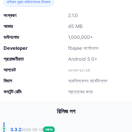
ভাইরাস মুক্ত ডাউনলোডের নিশ্চয়তা
সংস্করণ
2.1.0
আকার
45 MB
ডাউনলোড
1,000,000+
Developer
fbajee কর্পোরেশন
প্রয়োজনীয়তা
Android 5.0+
আপডেট
২০২৩-১১-১৫
বিভাগ
অ্যাপ্লিকেশন মার্কেটপ্লেস
কনটেন্ট রেটিং
প্রত্যেকের জন্য
রিলিজ লগ
3.3.2
2026-06-13
সর্বশেষ