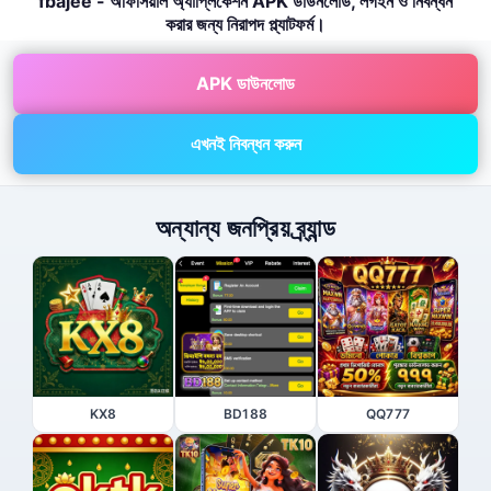
fbajee - অফিসিয়াল অ্যাপ্লিকেশন APK ডাউনলোড, লগইন ও নিবন্ধন
করার জন্য নিরাপদ প্ল্যাটফর্ম।
APK ডাউনলোড
এখনই নিবন্ধন করুন
অন্যান্য জনপ্রিয় ব্র্যান্ড
KX8
BD188
QQ777