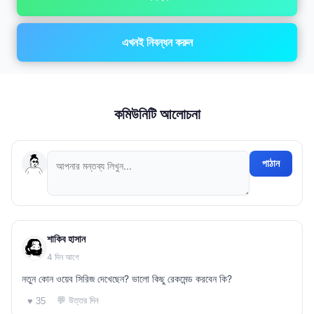
এখনই নিবন্ধন করুন
কমিউনিটি আলোচনা
পাঠান
শাকিব হাসান
4 দিন আগে
নতুন কোন ওয়েব সিরিজ দেখেছেন? ভালো কিছু রেকমেন্ড করবেন কি?
💬 উত্তর দিন
♥ 35