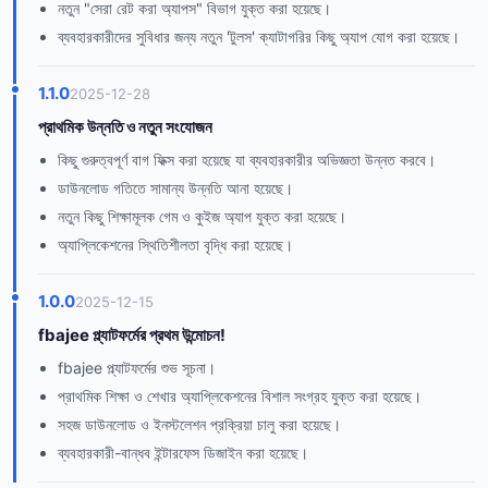
নতুন "সেরা রেট করা অ্যাপস" বিভাগ যুক্ত করা হয়েছে।
ব্যবহারকারীদের সুবিধার জন্য নতুন 'টুলস' ক্যাটাগরির কিছু অ্যাপ যোগ করা হয়েছে।
1.1.0
2025-12-28
প্রাথমিক উন্নতি ও নতুন সংযোজন
কিছু গুরুত্বপূর্ণ বাগ ফিক্স করা হয়েছে যা ব্যবহারকারীর অভিজ্ঞতা উন্নত করবে।
ডাউনলোড গতিতে সামান্য উন্নতি আনা হয়েছে।
নতুন কিছু শিক্ষামূলক গেম ও কুইজ অ্যাপ যুক্ত করা হয়েছে।
অ্যাপ্লিকেশনের স্থিতিশীলতা বৃদ্ধি করা হয়েছে।
1.0.0
2025-12-15
fbajee প্ল্যাটফর্মের প্রথম উন্মোচন!
fbajee প্ল্যাটফর্মের শুভ সূচনা।
প্রাথমিক শিক্ষা ও শেখার অ্যাপ্লিকেশনের বিশাল সংগ্রহ যুক্ত করা হয়েছে।
সহজ ডাউনলোড ও ইনস্টলেশন প্রক্রিয়া চালু করা হয়েছে।
ব্যবহারকারী-বান্ধব ইন্টারফেস ডিজাইন করা হয়েছে।