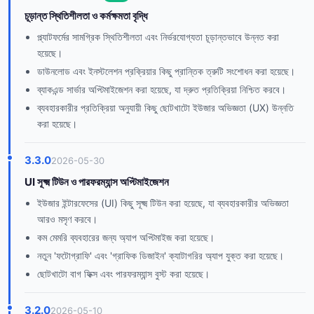
চূড়ান্ত স্থিতিশীলতা ও কর্মক্ষমতা বৃদ্ধি
প্ল্যাটফর্মের সামগ্রিক স্থিতিশীলতা এবং নির্ভরযোগ্যতা চূড়ান্তভাবে উন্নত করা
হয়েছে।
ডাউনলোড এবং ইনস্টলেশন প্রক্রিয়ার কিছু প্রান্তিক ত্রুটি সংশোধন করা হয়েছে।
ব্যাকএন্ড সার্ভার অপ্টিমাইজেশন করা হয়েছে, যা দ্রুত প্রতিক্রিয়া নিশ্চিত করবে।
ব্যবহারকারীর প্রতিক্রিয়া অনুযায়ী কিছু ছোটখাটো ইউজার অভিজ্ঞতা (UX) উন্নতি
করা হয়েছে।
3.3.0
2026-05-30
UI সূক্ষ্ম টিউন ও পারফরম্যান্স অপ্টিমাইজেশন
ইউজার ইন্টারফেসের (UI) কিছু সূক্ষ্ম টিউন করা হয়েছে, যা ব্যবহারকারীর অভিজ্ঞতা
আরও মসৃণ করবে।
কম মেমরি ব্যবহারের জন্য অ্যাপ অপ্টিমাইজ করা হয়েছে।
নতুন 'ফটোগ্রাফি' এবং 'গ্রাফিক ডিজাইন' ক্যাটাগরির অ্যাপ যুক্ত করা হয়েছে।
ছোটখাটো বাগ ফিক্স এবং পারফরম্যান্স বুস্ট করা হয়েছে।
3.2.0
2026-05-10