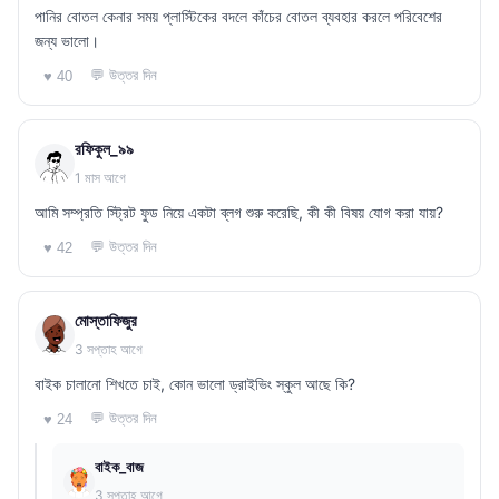
পানির বোতল কেনার সময় প্লাস্টিকের বদলে কাঁচের বোতল ব্যবহার করলে পরিবেশের
জন্য ভালো।
💬 উত্তর দিন
♥ 40
রফিকুল_৯৯
1 মাস আগে
আমি সম্প্রতি স্ট্রিট ফুড নিয়ে একটা ব্লগ শুরু করেছি, কী কী বিষয় যোগ করা যায়?
💬 উত্তর দিন
♥ 42
মোস্তাফিজুর
3 সপ্তাহ আগে
বাইক চালানো শিখতে চাই, কোন ভালো ড্রাইভিং স্কুল আছে কি?
💬 উত্তর দিন
♥ 24
বাইক_বাজ
3 সপ্তাহ আগে