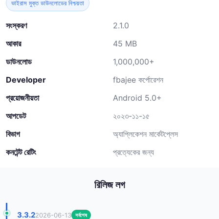
ভাইরাস মুক্ত ডাউনলোডের নিশ্চয়তা
সংস্করণ
2.1.0
আকার
45 MB
ডাউনলোড
1,000,000+
Developer
fbajee কর্পোরেশন
প্রয়োজনীয়তা
Android 5.0+
আপডেট
২০২৩-১১-১৫
বিভাগ
অ্যাপ্লিকেশন মার্কেটপ্লেস
কনটেন্ট রেটিং
প্রত্যেকের জন্য
রিলিজ লগ
3.3.2
2026-06-13
সর্বশেষ