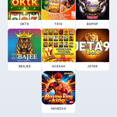
OKTK
TK10
BDPOP
XBAJEE
ACE444
JETA9
HEHE555