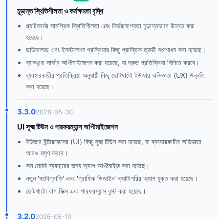
চূড়ান্ত স্থিতিশীলতা ও কর্মক্ষমতা বৃদ্ধি
প্ল্যাটফর্মের সামগ্রিক স্থিতিশীলতা এবং নির্ভরযোগ্যতা চূড়ান্তভাবে উন্নত করা
হয়েছে।
ডাউনলোড এবং ইনস্টলেশন প্রক্রিয়ার কিছু প্রান্তিক ত্রুটি সংশোধন করা হয়েছে।
ব্যাকএন্ড সার্ভার অপ্টিমাইজেশন করা হয়েছে, যা দ্রুত প্রতিক্রিয়া নিশ্চিত করবে।
ব্যবহারকারীর প্রতিক্রিয়া অনুযায়ী কিছু ছোটখাটো ইউজার অভিজ্ঞতা (UX) উন্নতি
করা হয়েছে।
3.3.0
2026-05-30
UI সূক্ষ্ম টিউন ও পারফরম্যান্স অপ্টিমাইজেশন
ইউজার ইন্টারফেসের (UI) কিছু সূক্ষ্ম টিউন করা হয়েছে, যা ব্যবহারকারীর অভিজ্ঞতা
আরও মসৃণ করবে।
কম মেমরি ব্যবহারের জন্য অ্যাপ অপ্টিমাইজ করা হয়েছে।
নতুন 'ফটোগ্রাফি' এবং 'গ্রাফিক ডিজাইন' ক্যাটাগরির অ্যাপ যুক্ত করা হয়েছে।
ছোটখাটো বাগ ফিক্স এবং পারফরম্যান্স বুস্ট করা হয়েছে।
3.2.0
2026-05-10