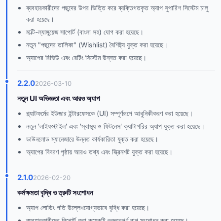
ব্যবহারকারীদের পছন্দের উপর ভিত্তি করে ব্যক্তিগতকৃত অ্যাপ সুপারিশ সিস্টেম চালু
করা হয়েছে।
মাল্টি-ল্যাঙ্গুয়েজ সাপোর্ট (বাংলা সহ) যোগ করা হয়েছে।
নতুন "পছন্দের তালিকা" (Wishlist) বৈশিষ্ট্য যুক্ত করা হয়েছে।
অ্যাপের রিভিউ এবং রেটিং সিস্টেম উন্নত করা হয়েছে।
2.2.0
2026-03-10
নতুন UI অভিজ্ঞতা এবং আরও অ্যাপ
প্ল্যাটফর্মের ইউজার ইন্টারফেসকে (UI) সম্পূর্ণরূপে আধুনিকীকরণ করা হয়েছে।
নতুন 'লাইফস্টাইল' এবং 'স্বাস্থ্য ও ফিটনেস' ক্যাটাগরির অ্যাপ যুক্ত করা হয়েছে।
ডাউনলোড ম্যানেজারে উন্নত কার্যকারিতা যুক্ত করা হয়েছে।
অ্যাপের বিবরণ পৃষ্ঠায় আরও তথ্য এবং স্ক্রিনশট যুক্ত করা হয়েছে।
2.1.0
2026-02-20
কর্মক্ষমতা বৃদ্ধি ও ত্রুটি সংশোধন
অ্যাপ লোডিং গতি উল্লেখযোগ্যভাবে বৃদ্ধি করা হয়েছে।
ব্যবহারকারীদের রিপোর্ট করা কয়েকটি গুরুত্বপূর্ণ বাগ সংশোধন করা হয়েছে।