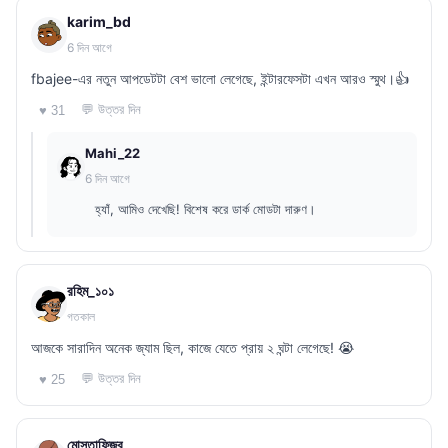
karim_bd
6 দিন আগে
fbajee-এর নতুন আপডেটটা বেশ ভালো লেগেছে, ইন্টারফেসটা এখন আরও স্মুথ।👍
💬 উত্তর দিন
♥ 31
Mahi_22
6 দিন আগে
হ্যাঁ, আমিও দেখেছি! বিশেষ করে ডার্ক মোডটা দারুণ।
রহিম_১০১
গতকাল
আজকে সারাদিন অনেক জ্যাম ছিল, কাজে যেতে প্রায় ২ ঘন্টা লেগেছে! 😭
💬 উত্তর দিন
♥ 25
মোস্তাফিজুর