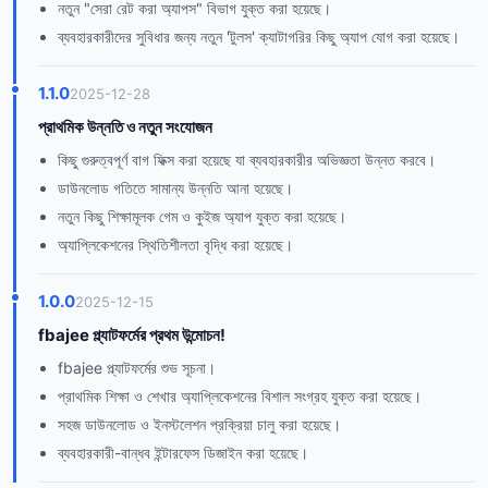
নতুন "সেরা রেট করা অ্যাপস" বিভাগ যুক্ত করা হয়েছে।
ব্যবহারকারীদের সুবিধার জন্য নতুন 'টুলস' ক্যাটাগরির কিছু অ্যাপ যোগ করা হয়েছে।
1.1.0
2025-12-28
প্রাথমিক উন্নতি ও নতুন সংযোজন
কিছু গুরুত্বপূর্ণ বাগ ফিক্স করা হয়েছে যা ব্যবহারকারীর অভিজ্ঞতা উন্নত করবে।
ডাউনলোড গতিতে সামান্য উন্নতি আনা হয়েছে।
নতুন কিছু শিক্ষামূলক গেম ও কুইজ অ্যাপ যুক্ত করা হয়েছে।
অ্যাপ্লিকেশনের স্থিতিশীলতা বৃদ্ধি করা হয়েছে।
1.0.0
2025-12-15
fbajee প্ল্যাটফর্মের প্রথম উন্মোচন!
fbajee প্ল্যাটফর্মের শুভ সূচনা।
প্রাথমিক শিক্ষা ও শেখার অ্যাপ্লিকেশনের বিশাল সংগ্রহ যুক্ত করা হয়েছে।
সহজ ডাউনলোড ও ইনস্টলেশন প্রক্রিয়া চালু করা হয়েছে।
ব্যবহারকারী-বান্ধব ইন্টারফেস ডিজাইন করা হয়েছে।