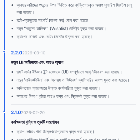
ব্যবহারকারীদের পছন্দের উপর ভিত্তি করে ব্যক্তিগতকৃত অ্যাপ সুপারিশ সিস্টেম চালু
করা হয়েছে।
মাল্টি-ল্যাঙ্গুয়েজ সাপোর্ট (বাংলা সহ) যোগ করা হয়েছে।
নতুন "পছন্দের তালিকা" (Wishlist) বৈশিষ্ট্য যুক্ত করা হয়েছে।
অ্যাপের রিভিউ এবং রেটিং সিস্টেম উন্নত করা হয়েছে।
2.2.0
2026-03-10
নতুন UI অভিজ্ঞতা এবং আরও অ্যাপ
প্ল্যাটফর্মের ইউজার ইন্টারফেসকে (UI) সম্পূর্ণরূপে আধুনিকীকরণ করা হয়েছে।
নতুন 'লাইফস্টাইল' এবং 'স্বাস্থ্য ও ফিটনেস' ক্যাটাগরির অ্যাপ যুক্ত করা হয়েছে।
ডাউনলোড ম্যানেজারে উন্নত কার্যকারিতা যুক্ত করা হয়েছে।
অ্যাপের বিবরণ পৃষ্ঠায় আরও তথ্য এবং স্ক্রিনশট যুক্ত করা হয়েছে।
2.1.0
2026-02-20
কর্মক্ষমতা বৃদ্ধি ও ত্রুটি সংশোধন
অ্যাপ লোডিং গতি উল্লেখযোগ্যভাবে বৃদ্ধি করা হয়েছে।
ব্যবহারকারীদের রিপোর্ট করা কয়েকটি গুরুত্বপূর্ণ বাগ সংশোধন করা হয়েছে।