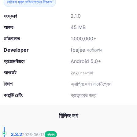
ভাইরাস মুক্ত ডাউনলোডের নিশ্চয়তা
সংস্করণ
2.1.0
আকার
45 MB
ডাউনলোড
1,000,000+
Developer
fbajee কর্পোরেশন
প্রয়োজনীয়তা
Android 5.0+
আপডেট
২০২৩-১১-১৫
বিভাগ
অ্যাপ্লিকেশন মার্কেটপ্লেস
কনটেন্ট রেটিং
প্রত্যেকের জন্য
রিলিজ লগ
3.3.2
2026-06-13
সর্বশেষ