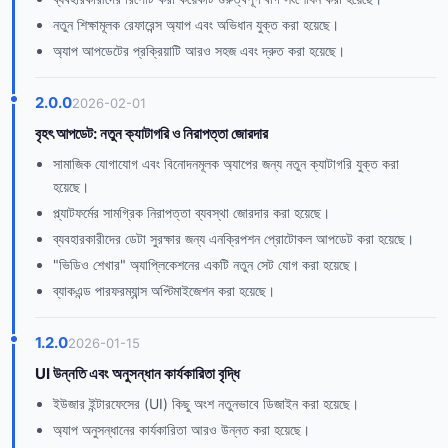
নতুন শিক্ষামূলক রেফারেন্স অ্যাপ এবং অভিধান যুক্ত করা হয়েছে।
অ্যাপ আপডেটের প্রক্রিয়াটি আরও সহজ এবং দ্রুত করা হয়েছে।
2.0.0
2026-02-01
বৃহৎ আপডেট: নতুন ক্যাটাগরি ও নিরাপত্তা জোরদার
সামাজিক যোগাযোগ এবং বিনোদনমূলক অ্যাপের জন্য নতুন ক্যাটাগরি যুক্ত করা
হয়েছে।
প্ল্যাটফর্মের সামগ্রিক নিরাপত্তা ব্যবস্থা জোরদার করা হয়েছে।
ব্যবহারকারীদের ডেটা সুরক্ষার জন্য এনক্রিপশন প্রোটোকল আপডেট করা হয়েছে।
"ভিডিও শেখার" অ্যাপ্লিকেশনের একটি নতুন সেট যোগ করা হয়েছে।
ব্যাকএন্ড পারফরম্যান্স অপ্টিমাইজেশন করা হয়েছে।
1.2.0
2026-01-15
UI উন্নতি এবং অনুসন্ধান কার্যকারিতা বৃদ্ধি
ইউজার ইন্টারফেসের (UI) কিছু অংশ নতুনভাবে ডিজাইন করা হয়েছে।
অ্যাপ অনুসন্ধানের কার্যকারিতা আরও উন্নত করা হয়েছে।