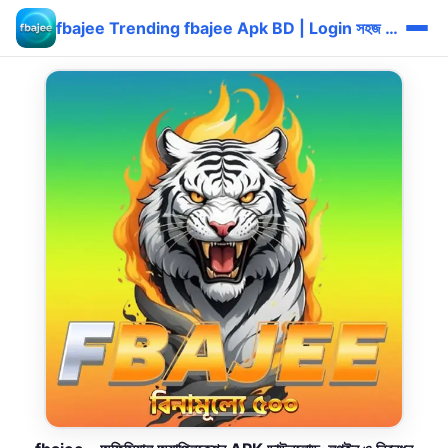
fbajee Trending fbajee Apk BD | Login সহজ Bonus 🔥