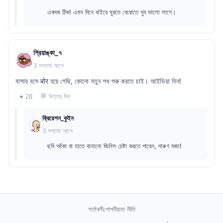
একদম ঠিক! এমন দিনে বাইরে ঘুরতে বেরোতে খুব ভালো লাগে।
প্রিয়াঙ্কা_৭
3 সপ্তাহ আগে
বাসায় বসে बोर হয়ে গেছি, কোনো নতুন শখ শুরু করতে চাই। আইডিয়া দিন!
💬 উত্তর দিন
♥ 28
ক্রিয়েশন_কুইন
3 সপ্তাহ আগে
ছবি আঁকা বা হাতে বানানো জিনিস চেষ্টা করতে পারেন, দারুণ মজা!
শর্তাবলী
গোপনীয়তা নীতি