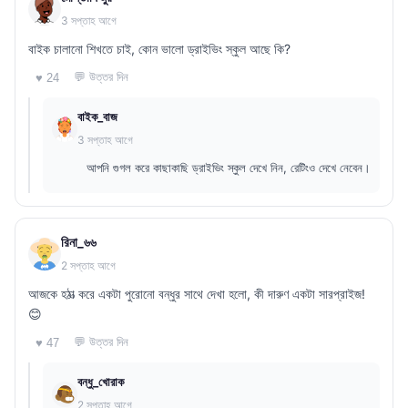
3 সপ্তাহ আগে
বাইক চালানো শিখতে চাই, কোন ভালো ড্রাইভিং স্কুল আছে কি?
💬 উত্তর দিন
♥ 24
বাইক_বাজ
3 সপ্তাহ আগে
আপনি গুগল করে কাছাকাছি ড্রাইভিং স্কুল দেখে নিন, রেটিংও দেখে নেবেন।
রিনা_৬৬
2 সপ্তাহ আগে
আজকে হঠাত্‍ করে একটা পুরোনো বন্ধুর সাথে দেখা হলো, কী দারুণ একটা সারপ্রাইজ!
😊
💬 উত্তর দিন
♥ 47
বন্ধু_খোরাক
2 সপ্তাহ আগে