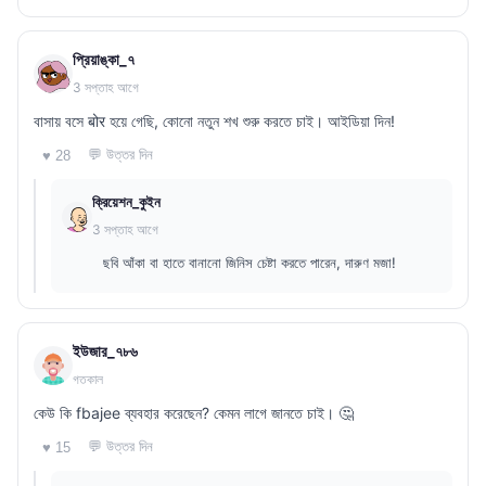
প্রিয়াঙ্কা_৭
3 সপ্তাহ আগে
বাসায় বসে बोर হয়ে গেছি, কোনো নতুন শখ শুরু করতে চাই। আইডিয়া দিন!
💬 উত্তর দিন
♥ 28
ক্রিয়েশন_কুইন
3 সপ্তাহ আগে
ছবি আঁকা বা হাতে বানানো জিনিস চেষ্টা করতে পারেন, দারুণ মজা!
ইউজার_৭৮৬
গতকাল
কেউ কি fbajee ব্যবহার করেছেন? কেমন লাগে জানতে চাই। 🤔
💬 উত্তর দিন
♥ 15