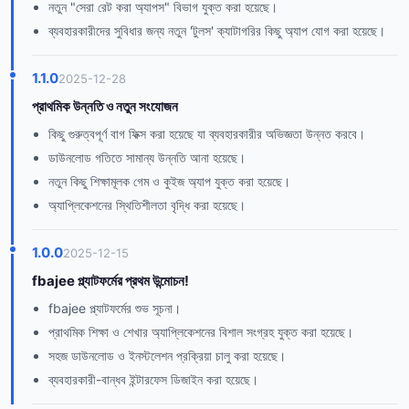
নতুন "সেরা রেট করা অ্যাপস" বিভাগ যুক্ত করা হয়েছে।
ব্যবহারকারীদের সুবিধার জন্য নতুন 'টুলস' ক্যাটাগরির কিছু অ্যাপ যোগ করা হয়েছে।
1.1.0
2025-12-28
প্রাথমিক উন্নতি ও নতুন সংযোজন
কিছু গুরুত্বপূর্ণ বাগ ফিক্স করা হয়েছে যা ব্যবহারকারীর অভিজ্ঞতা উন্নত করবে।
ডাউনলোড গতিতে সামান্য উন্নতি আনা হয়েছে।
নতুন কিছু শিক্ষামূলক গেম ও কুইজ অ্যাপ যুক্ত করা হয়েছে।
অ্যাপ্লিকেশনের স্থিতিশীলতা বৃদ্ধি করা হয়েছে।
1.0.0
2025-12-15
fbajee প্ল্যাটফর্মের প্রথম উন্মোচন!
fbajee প্ল্যাটফর্মের শুভ সূচনা।
প্রাথমিক শিক্ষা ও শেখার অ্যাপ্লিকেশনের বিশাল সংগ্রহ যুক্ত করা হয়েছে।
সহজ ডাউনলোড ও ইনস্টলেশন প্রক্রিয়া চালু করা হয়েছে।
ব্যবহারকারী-বান্ধব ইন্টারফেস ডিজাইন করা হয়েছে।