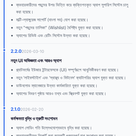
ব্যবহারকারীদের পছন্দের উপর ভিত্তি করে ব্যক্তিগতকৃত অ্যাপ সুপারিশ সিস্টেম চালু
করা হয়েছে।
মাল্টি-ল্যাঙ্গুয়েজ সাপোর্ট (বাংলা সহ) যোগ করা হয়েছে।
নতুন "পছন্দের তালিকা" (Wishlist) বৈশিষ্ট্য যুক্ত করা হয়েছে।
অ্যাপের রিভিউ এবং রেটিং সিস্টেম উন্নত করা হয়েছে।
2.2.0
2026-03-10
নতুন UI অভিজ্ঞতা এবং আরও অ্যাপ
প্ল্যাটফর্মের ইউজার ইন্টারফেসকে (UI) সম্পূর্ণরূপে আধুনিকীকরণ করা হয়েছে।
নতুন 'লাইফস্টাইল' এবং 'স্বাস্থ্য ও ফিটনেস' ক্যাটাগরির অ্যাপ যুক্ত করা হয়েছে।
ডাউনলোড ম্যানেজারে উন্নত কার্যকারিতা যুক্ত করা হয়েছে।
অ্যাপের বিবরণ পৃষ্ঠায় আরও তথ্য এবং স্ক্রিনশট যুক্ত করা হয়েছে।
2.1.0
2026-02-20
কর্মক্ষমতা বৃদ্ধি ও ত্রুটি সংশোধন
অ্যাপ লোডিং গতি উল্লেখযোগ্যভাবে বৃদ্ধি করা হয়েছে।
ব্যবহারকারীদের রিপোর্ট করা কয়েকটি গুরুত্বপূর্ণ বাগ সংশোধন করা হয়েছে।