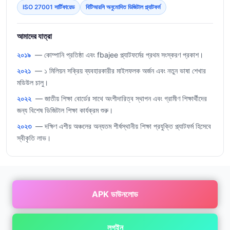
ISO 27001 সার্টিফায়েড
বিটিআরসি অনুমোদিত ডিজিটাল প্ল্যাটফর্ম
আমাদের যাত্রা
২০১৯
— কোম্পানি প্রতিষ্ঠা এবং fbajee প্ল্যাটফর্মের প্রথম সংস্করণ প্রকাশ।
২০২১
— ১ মিলিয়ন সক্রিয় ব্যবহারকারীর মাইলফলক অর্জন এবং নতুন ভাষা শেখার
মডিউল চালু।
২০২২
— জাতীয় শিক্ষা বোর্ডের সাথে অংশীদারিত্ব স্থাপন এবং গ্রামীণ শিক্ষার্থীদের
জন্য বিশেষ ডিজিটাল শিক্ষা কার্যক্রম শুরু।
২০২৩
— দক্ষিণ এশীয় অঞ্চলের অন্যতম শীর্ষস্থানীয় শিক্ষা প্রযুক্তি প্ল্যাটফর্ম হিসেবে
স্বীকৃতি লাভ।
APK ডাউনলোড
লগইন